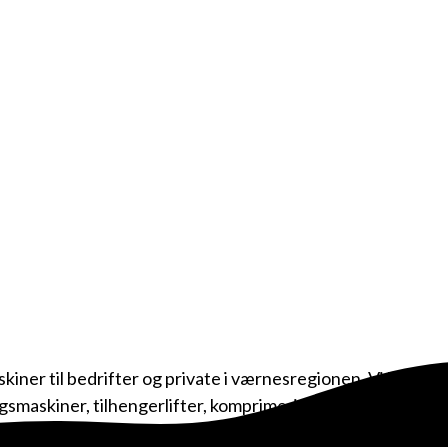
iner til bedrifter og private i værnesregionen. Vi leier ut
ngsmaskiner, tilhengerlifter, komprimeringsmaskiner,
tjørdal, Meråker og Frosta.