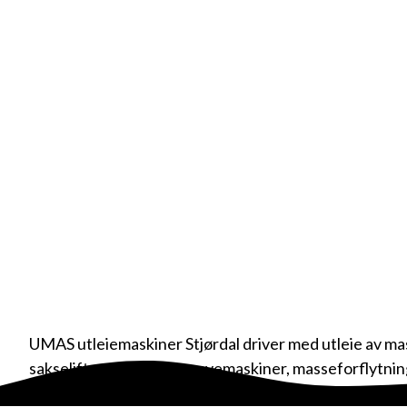
UMAS utleiemaskiner Stjørdal driver med utleie av mask
sakselifter, bomlifter, gravemaskiner, masseforflytni
tilhengere og andre maskiner i Tydal, Selbu, Malvik, S