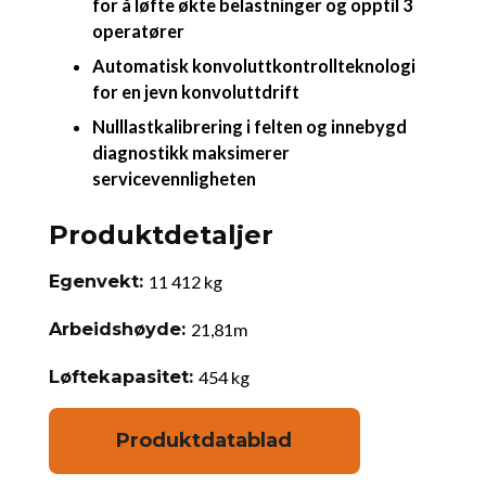
for å løfte økte belastninger og opptil 3
operatører
Automatisk konvoluttkontrollteknologi
for en jevn konvoluttdrift
Nulllastkalibrering i felten og innebygd
diagnostikk maksimerer
servicevennligheten
Produktdetaljer
Egenvekt:
11 412 kg
Arbeidshøyde:
21,81m
Løftekapasitet:
454 kg
Produktdatablad