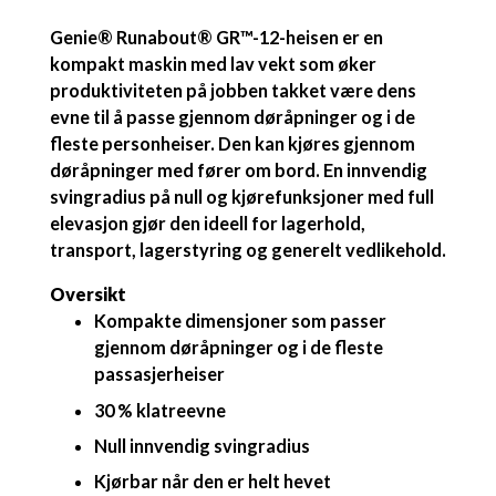
Genie® Runabout® GR™-12-heisen er en
kompakt maskin med lav vekt som øker
produktiviteten på jobben takket være dens
evne til å passe gjennom døråpninger og i de
fleste personheiser. Den kan kjøres gjennom
døråpninger med fører om bord. En innvendig
svingradius på null og kjørefunksjoner med full
elevasjon gjør den ideell for lagerhold,
transport, lagerstyring og generelt vedlikehold.
Oversikt
Kompakte dimensjoner som passer
gjennom døråpninger og i de fleste
passasjerheiser
30 % klatreevne
Null innvendig svingradius
Kjørbar når den er helt hevet