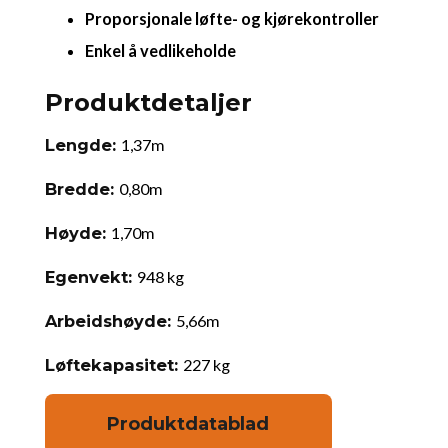
Proporsjonale løfte- og kjørekontroller
Enkel å vedlikeholde
Produktdetaljer
Lengde:
1,37m
Bredde:
0,80m
Høyde:
1,70m
Egenvekt:
948 kg
Arbeidshøyde:
5,66m
Løftekapasitet:
227 kg
Produktdatablad