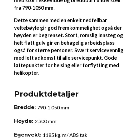
med stor rekkevidde og breddbart understell
fra 790-1050 mm.
Dette sammen med en enkelt nedfellbar
veltebøyle gir god fremkommelighet også der
høyden er begrenset. Stort, romslig innsteg og
helt flatt gulv gir en behagelig arbeidsplass
også for større personer. Svært servicevennlig
med lett adkomst til alle servicepunkt. Gode
løftepunkter for heising eller forflytting med
helikopter.
Produktdetaljer
Bredde:
790-1.050 mm
Høyde:
2.300 mm
Egenvekt:
1185 kg. m/ ABS tak